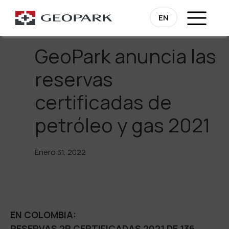
Regresa
EN
GeoPark anuncia las
reservas
certificadas de
petróleo y gas 2021
Enero 31, 2022
EN COLOMBIA:
RESERVAS 2P CERTIFICADAS 2021 DE 136