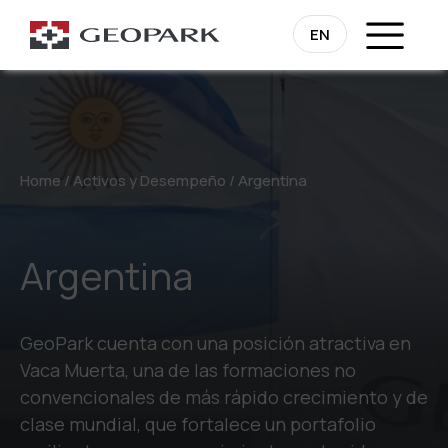
EN
Home
/
Activos y Desempeño
/
Argentina
Argentina
GeoPark cuenta con una posición atractiva en
Vaca Muerta, una de las formaciones no
convencionales de más rápido crecimiento y de
clase mundial, que fortalece un portafolio