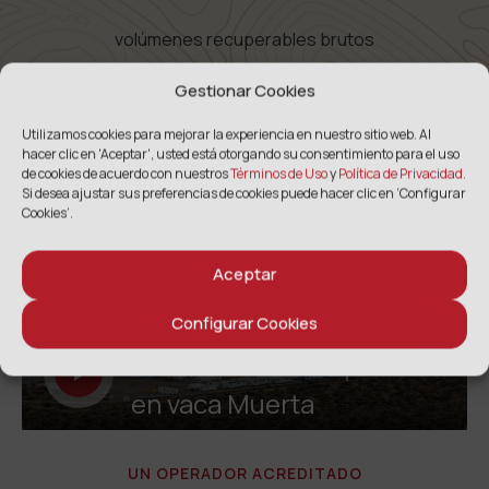
volúmenes recuperables brutos
Gestionar Cookies
Utilizamos cookies para mejorar la experiencia en nuestro sitio web. Al
hacer clic en 'Aceptar',
usted está otorgando su consentimiento para el uso
de cookies de acuerdo con nuestros
Términos de Uso
y
Política de Privacidad.
Si desea ajustar sus preferencias de cookies puede hacer clic en ‘Configurar
Cookies’.
Aceptar
Configurar Cookies
VER
Esta es Nuestra Operación
en vaca Muerta
UN OPERADOR ACREDITADO