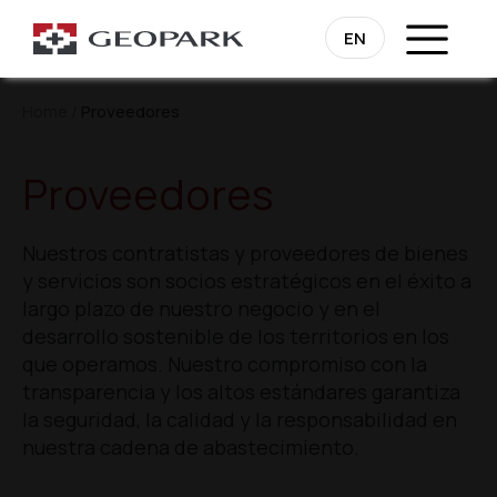
EN
Home
/
Proveedores
Proveedores
Nuestros contratistas y proveedores de bienes
y servicios son socios estratégicos en el éxito a
largo plazo de nuestro negocio y en el
desarrollo sostenible de los territorios en los
que operamos. Nuestro compromiso con la
transparencia y los altos estándares garantiza
la seguridad, la calidad y la responsabilidad en
nuestra cadena de abastecimiento.