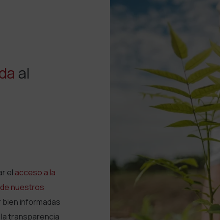
ida
al
ar el
acceso a la
 de nuestros
r bien informadas
la transparencia