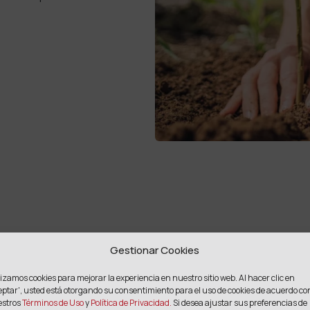
Gestionar Cookies
lizamos cookies para mejorar la experiencia en nuestro sitio web. Al hacer clic en
eptar',
usted está otorgando su consentimiento para el uso de cookies de acuerdo co
estros
Términos de Uso
y
Política de Privacidad.
Si desea ajustar sus preferencias de