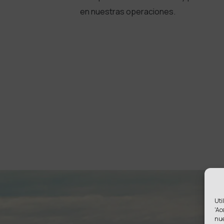
en nuestras operaciones.
Uti
'Ac
nu