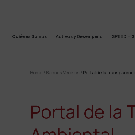
Quiénes Somos
Activos y Desempeño
SPEED = S
Quiénes Somos
Activos y Desempeño
SPEED = S
Home
/
Buenos Vecinos
/
Portal de la transparenc
Portal de la
Ambiental