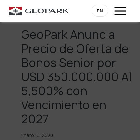
Regresa
EN
GeoPark Anuncia
Precio de Oferta de
Bonos Senior por
USD 350.000.000 Al
5,500% con
Vencimiento en
2027
Enero 15, 2020