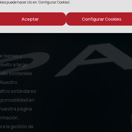
kies puede hacer clic en ‘Configurar Cookies’.
a de
Aceptar
Configurar Cookies
e bienes y
 éxito a largo
ollo sostenible
 Nuestro
 altos estándares
esponsabilidad en
nuestra página
ormación,
ra la gestión de