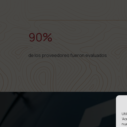
90%
de los proveedores fueron evaluados
Uti
'Ac
nu