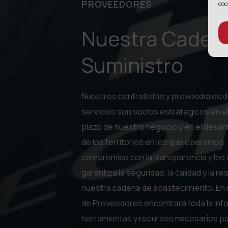
PROVEEDORES
coo
Nuestra Caden
Suministro
Nuestros contratistas y proveedores d
servicios son socios estratégicos en el
plazo de nuestro negocio y en el desarr
de los territorios en los que operamos.
compromiso con la transparencia y los
garantiza la seguridad, la calidad y la r
nuestra cadena de abastecimiento. En 
de Proveedores encontrará toda la inf
herramientas y recursos necesarios pa