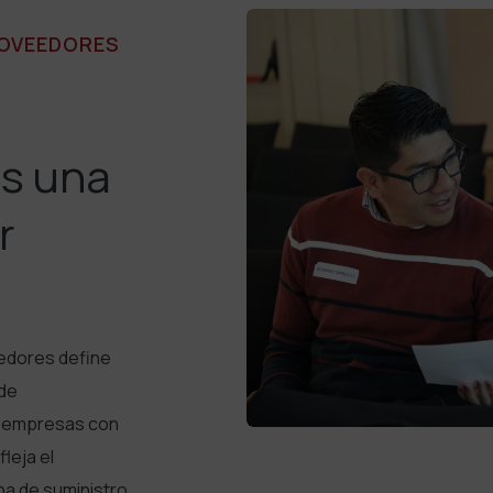
ROVEEDORES
os una
r
edores define
 de
s empresas con
leja el
a de suministro