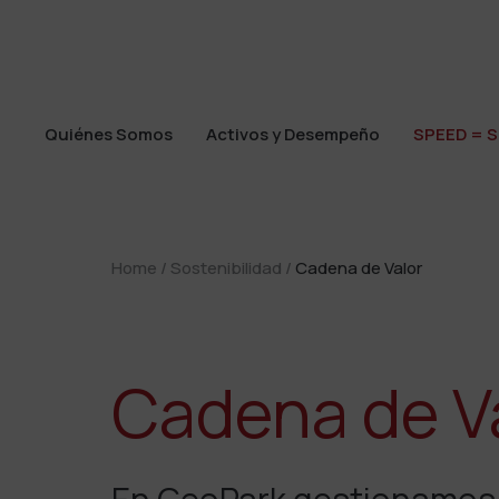
Quiénes Somos
Activos y Desempeño
SPEED = S
Quiénes Somos
Activos y Desempeño
SPEED = S
Home
/
Sostenibilidad
/
Cadena de Valor
Cadena de V