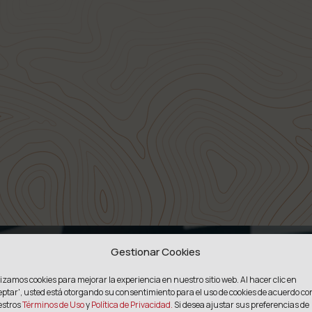
Gestionar Cookies
lizamos cookies para mejorar la experiencia en nuestro sitio web. Al hacer clic en
eptar',
usted está otorgando su consentimiento para el uso de cookies de acuerdo co
estros
Términos de Uso
y
Política de Privacidad.
Si desea ajustar sus preferencias de