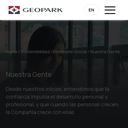
EN
Home
/
Sostenibilidad
/
Dimensión Social
/
Nuestra Gente
Nuestra Gente
Desde nuestros inicios, entendimos que la
confianza impulsa el desarrollo personal y
profesional, y que cuando las personas crecen,
la Compañía crece con ellas.