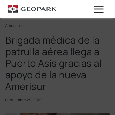
Regresa
Amerisur >
Brigada médica de la
patrulla aérea llega a
Puerto Asís gracias al
apoyo de la nueva
Amerisur
Septiembre 29, 2022