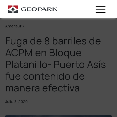
Regresa
Amerisur >
Fuga de 8 barriles de
ACPM en Bloque
Platanillo- Puerto Asís
fue contenido de
manera efectiva
Julio 3, 2020