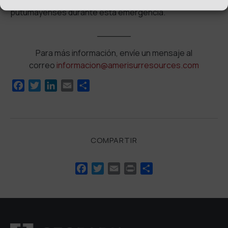
que contribuyen a garantizar el bienestar de los
putumayenses durante esta emergencia.
______
Para más información, envíe un mensaje al
correo
informacion@amerisurresources.com
Facebook
Twitter
LinkedIn
Email
Compartir
COMPARTIR
Facebook
Twitter
Email
Print
Compartir