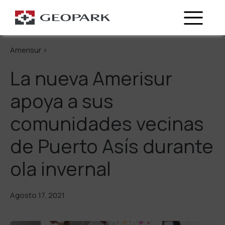
Regresa
Amerisur >
La nueva Amerisur
apoya a sus
comunidades vecinas
de Puerto Asís durante
ola invernal
Agosto 17, 2021