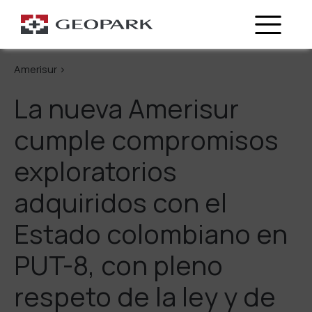
Regresa
Amerisur >
La nueva Amerisur
cumple compromisos
exploratorios
adquiridos con el
Estado colombiano en
PUT-8, con pleno
respeto de la ley y de