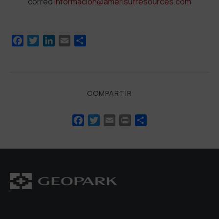
correo
informacion@amerisurresources.com
Facebook
Twitter
LinkedIn
Email
Compartir
COMPARTIR
Facebook
Twitter
Email
Print
Compartir