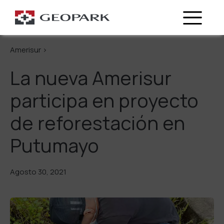
Regresa
Amerisur >
La nueva Amerisur
participa en proyecto
de reforestación en
Putumayo
Agosto 30, 2021