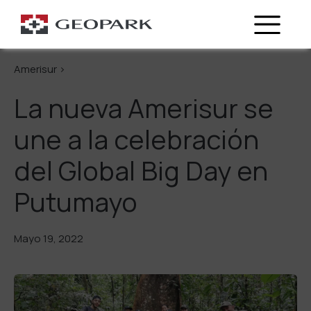
Regresa
Amerisur >
La nueva Amerisur se
une a la celebración
del Global Big Day en
Putumayo
Mayo 19, 2022