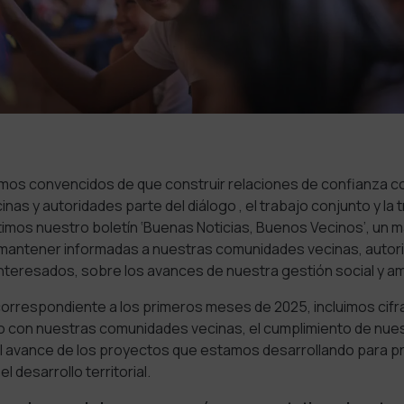
os convencidos de que construir relaciones de confianza c
as y autoridades parte del diálogo , el trabajo conjunto y la 
imos nuestro boletín ‘Buenas Noticias, Buenos Vecinos’, un ma
antener informadas a nuestras comunidades vecinas, autori
nteresados, sobre los avances de nuestra gestión social y a
correspondiente a los primeros meses de 2025, incluimos cifra
o con nuestras comunidades vecinas, el cumplimiento de nue
l avance de los proyectos que estamos desarrollando para 
l desarrollo territorial.