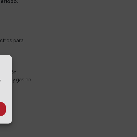
período:
estros para
rmación
róleo y gas en
n