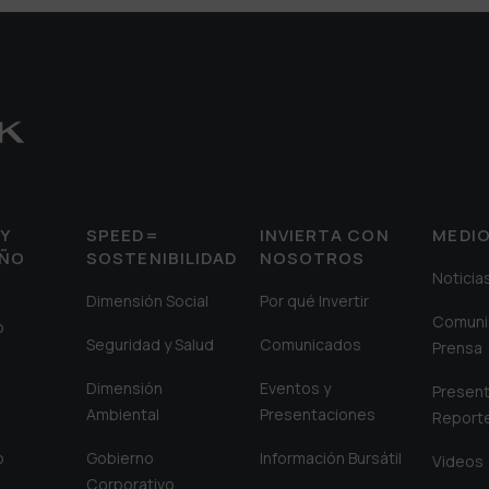
Y
SPEED=
INVIERTA CON
MEDI
EÑO
SOSTENIBILIDAD
NOSOTROS
Noticia
Dimensión Social
Por qué Invertir
Comuni
o
Seguridad y Salud
Comunicados
Prensa
Dimensión
Eventos y
Present
Ambiental
Presentaciones
Report
o
Gobierno
Información Bursátil
Videos
Corporativo