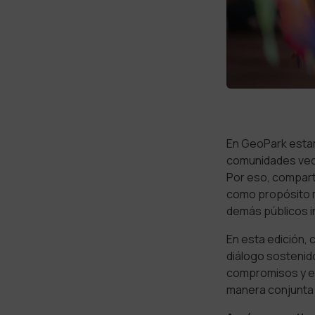
En GeoPark estam
comunidades vecin
Por eso, compart
como propósito m
demás públicos i
En esta edición, 
diálogo sostenid
compromisos y e
manera conjunta e