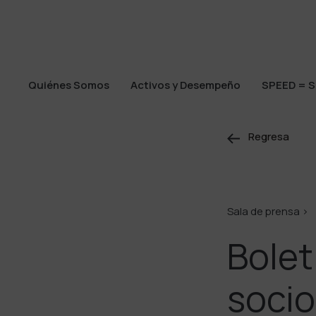
Quiénes Somos
Activos y Desempeño
SPEED = S
Quiénes Somos
Activos y Desempeño
SPEED = S
Regresa
Sala de prensa >
Bolet
socio