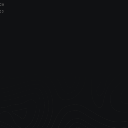
 de
es