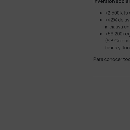
Inversión social
+2.500 kits
+42% de ava
iniciativa e
+59.200 reg
(SiB Colomb
fauna y flo
Para conocer todo