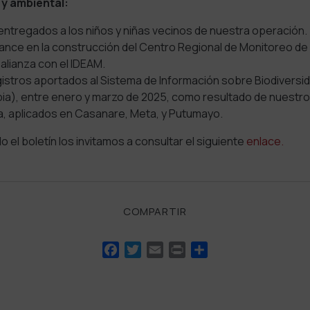
 y ambiental:
 entregados a los niños y niñas vecinos de nuestra operación.
nce en la construcción del Centro Regional de Monitoreo de l
n alianza con el IDEAM.
istros aportados al Sistema de Información sobre Biodiversi
ia), entre enero y marzo de 2025, como resultado de nuestr
ra, aplicados en Casanare, Meta, y Putumayo.
 el boletín los invitamos a consultar el siguiente
enlace.
COMPARTIR
Facebook
Twitter
Email
Print
Compartir