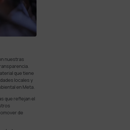
on nuestras
transparencia.
terial que tiene
dades locales y
mbiental en Meta.
s que reflejan el
stros
promover de