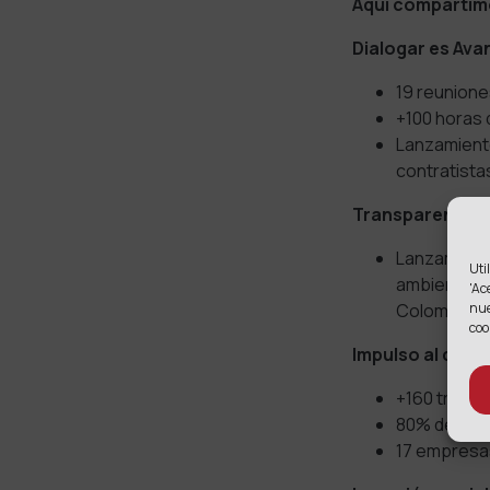
Aquí compartimo
Dialogar es Ava
19 reunion
+100 horas 
Lanzamient
contratista
Transparencia 
Lanzamos 
Uti
ambiental s
'Ac
nu
Colombia.
coo
Impulso al desar
+160 trabaj
80% de trab
17 empresas