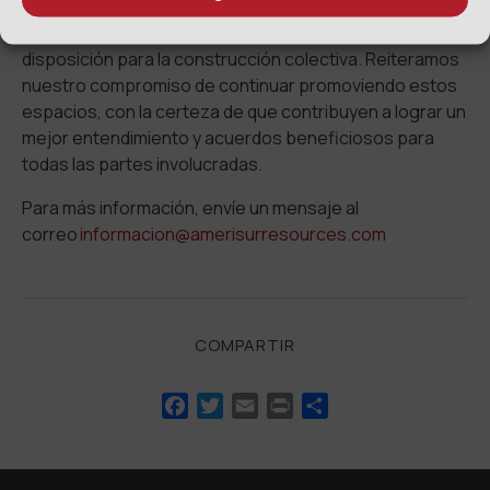
Agradecemos a los asistentes por su participación y
disposición para la construcción colectiva. Reiteramos
nuestro compromiso de continuar promoviendo estos
espacios, con la certeza de que contribuyen a lograr un
mejor entendimiento y acuerdos beneficiosos para
todas las partes involucradas.
Para más información, envíe un mensaje al
correo
informacion@amerisurresources.com
COMPARTIR
Facebook
Twitter
Email
Print
Compartir