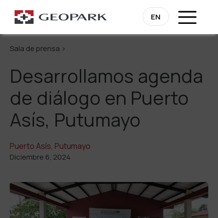
Regresa
EN
Sala de prensa >
Desarrollamos agenda
de diálogo en Puerto
Asís, Putumayo
Puerto Asís, Putumayo
Diciembre 6, 2024