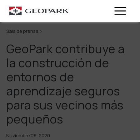
Regresa
Sala de prensa >
GeoPark contribuye a
la construcción de
entornos de
aprendizaje seguros
para sus vecinos más
pequeños
Noviembre 26, 2020