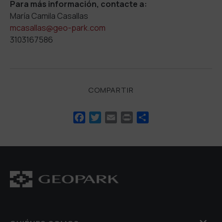
Para más información, contacte a:
María Camila Casallas
mcasallas@geo-park.com
3103167586
COMPARTIR
Facebook
Twitter
Email
Print
Compartir