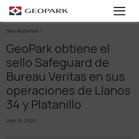
Regresa
Sala de prensa >
GeoPark obtiene el
sello Safeguard de
Bureau Veritas en sus
operaciones de Llanos
34 y Platanillo
Julio 30, 2020