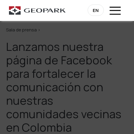
Regresa
EN
Sala de prensa >
Lanzamos nuestra
página de Facebook
para fortalecer la
comunicación con
nuestras
comunidades vecinas
en Colombia