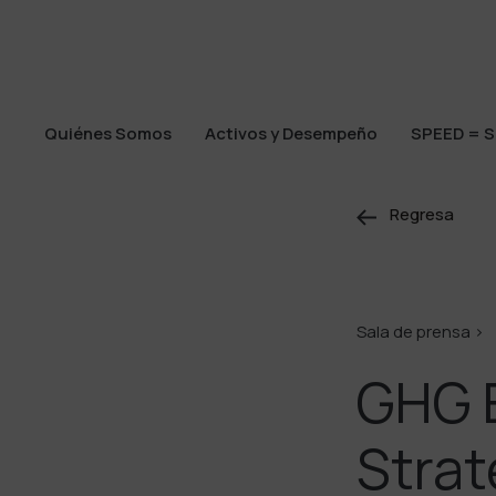
Quiénes Somos
Activos y Desempeño
SPEED = S
Quiénes Somos
Activos y Desempeño
SPEED = S
Regresa
Sala de prensa >
GHG 
Stra