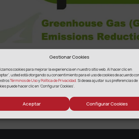
Gestionar Cookies
lizamos cookies para mejorar la experiencia en nuestro sitio web. Al hacer clic en
eptar',
usted está otorgando su consentimiento para el uso de cookies de acuerdo co
estros
Términos de Uso
y
Política de Privacidad.
Si desea ajustar sus preferencias de
COMPARTIR
kies puede hacer clic en ‘Configurar Cookies’.
Facebook
Twitter
Email
Compartir
Aceptar
Configurar Cookies