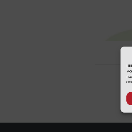
Uti
'Ac
nu
coo