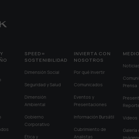
Y
SPEED=
INVIERTA CON
MEDI
EÑO
SOSTENIBILIDAD
NOSOTROS
Noticia
Dimensión Social
Por qué Invertir
Comuni
o
Seguridad y Salud
Comunicados
Prensa
Dimensión
Eventos y
Present
Ambiental
Presentaciones
Report
o
Gobierno
Información Bursátil
Videos
Corporativo
iados
Cubrimiento de
Galería
Ética y
Analistas
Imágen