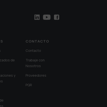
OS
CONTACTO
s
Contacto
cados de
Trabaje con
Nosotros
aciones y
Proveedores
es
PQR
 de
es