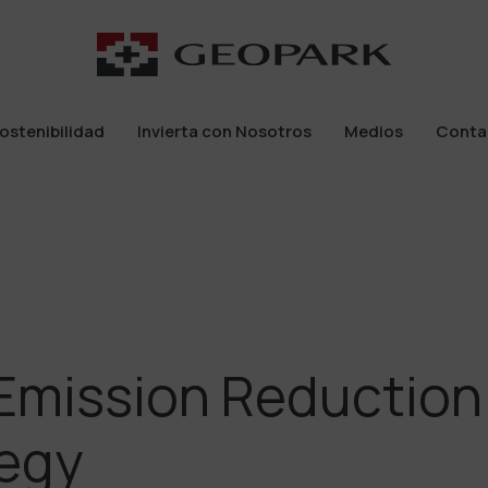
ostenibilidad
Invierta con Nosotros
Medios
Conta
ostenibilidad
Invierta con Nosotros
Medios
Conta
Emission Reduction
tegy