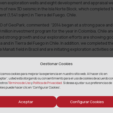
ven exploration wells and eight development and appraisal w
 of new 3D seismic in the Isla Norte Block, which completed 
t (1,541 sqkm) in Tierra del Fuego, Chile.
EO of GeoPark, commented: “2014 began at a strong pace and 
 million investment program for the year in Colombia, Chile an
d strong growth and our exploration efforts are showing good
 and in Tierra del Fuego in Chile. In addition, we completed the
e Manati field in Brazil and are initiating exploration activities 
Gestionar Cookies
press release.
lizamos cookies para mejorar la experiencia en nuestro sitio web. Al hacer clic en
eptar',
usted está otorgando su consentimiento para el uso de cookies de acuerdo co
estros
Términos de Uso
y
Política de Privacidad.
Si desea ajustar sus preferencias de
kies puede hacer clic en ‘Configurar Cookies’.
COMPARTIR
Aceptar
Configurar Cookies