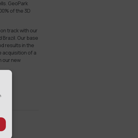
ells. GeoPark
100% of the 3D
on track with our
d Brazil. Our base
 results in the
 acquisition of a
on our new
n