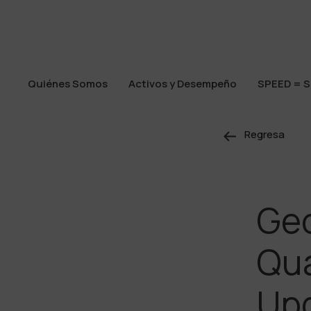
Quiénes Somos
Activos y Desempeño
SPEED = S
Quiénes Somos
Activos y Desempeño
SPEED = S
Regresa
Geo
Qua
Upd