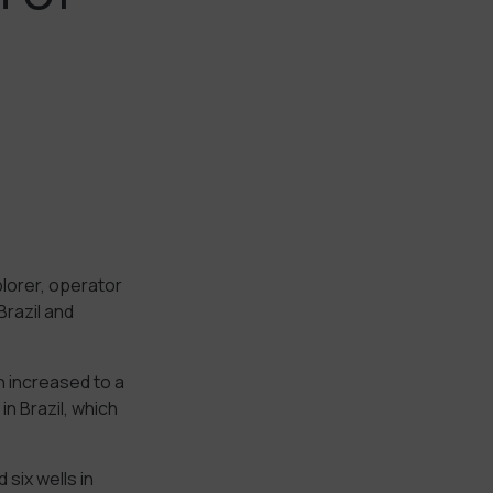
lorer, operator
Brazil and
n increased to a
in Brazil, which
 six wells in