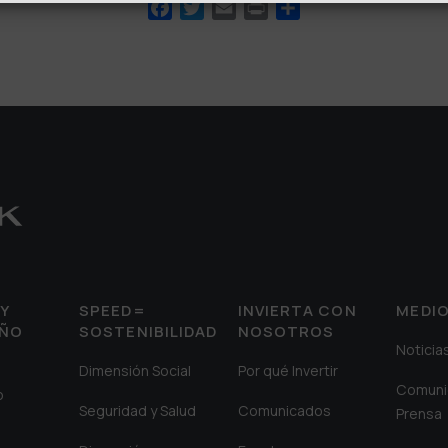
Facebook
Twitter
Email
Print
Compartir
Y
SPEED=
INVIERTA CON
MEDI
EÑO
SOSTENIBILIDAD
NOSOTROS
Noticia
Dimensión Social
Por qué Invertir
Comuni
o
Seguridad y Salud
Comunicados
Prensa