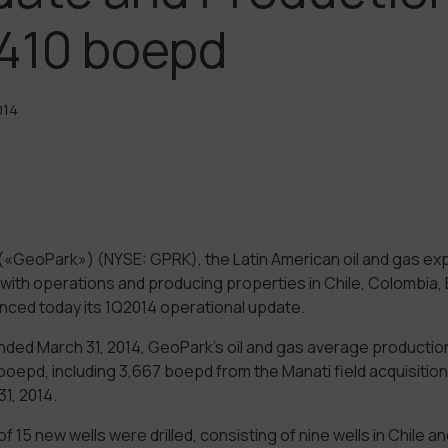
410 boepd
014
(«GeoPark») (NYSE: GPRK), the Latin American oil and gas exp
with operations and producing properties in Chile, Colombia, 
nced today its 1Q2014 operational update.
nded March 31, 2014, GeoPark’s oil and gas average productio
boepd, including 3,667 boepd from the Manati field acquisition 
1, 2014.
 of 15 new wells were drilled, consisting of nine wells in Chile and