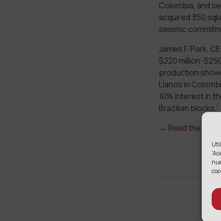
Colombia, and se
acquired 350 sqkm
seismic commitmen
James F. Park, C
$220 million-$250
production showe
Llanos in Colombia
10% interest in th
Brazilian blocks.”
→
Read the full 
Uti
'Ac
nu
coo