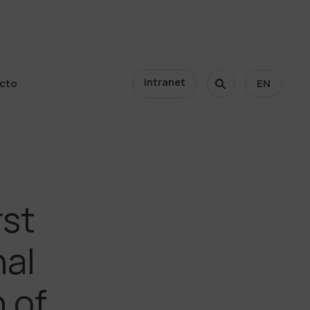
Intranet
cto
EN
cto
rst
nal
 of