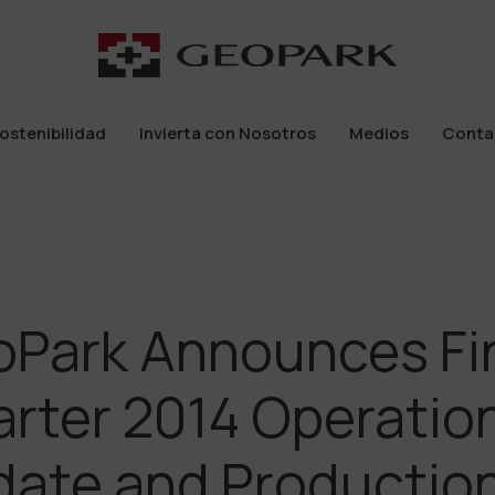
ostenibilidad
Invierta con Nosotros
Medios
Conta
ostenibilidad
Invierta con Nosotros
Medios
Conta
Park Announces Fi
rter 2014 Operatio
ate and Production