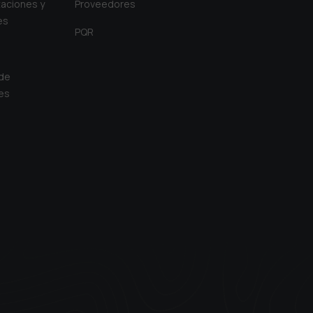
aciones y
Proveedores
es
PQR
 de
es