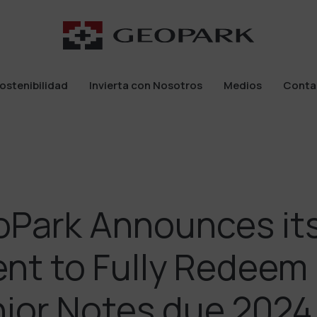
ostenibilidad
Invierta con Nosotros
Medios
Conta
ostenibilidad
Invierta con Nosotros
Medios
Conta
Park Announces it
ent to Fully Redeem 
ior Notes due 2024