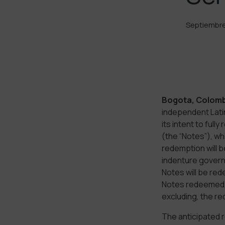
Septiembre
Bogota, Colomb
independent Lati
its intent to ful
(the “Notes”), wh
redemption will b
indenture governi
Notes will be red
Notes redeemed, p
excluding, the r
The anticipated 