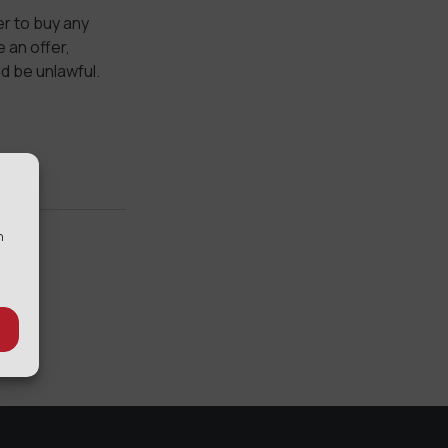
fer to buy any
 an offer,
ld be unlawful.
n