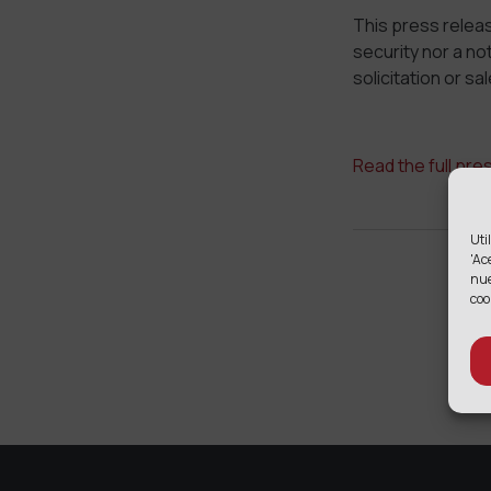
This press release
security nor a no
solicitation or sa
Read the full pre
Uti
'Ac
nu
coo