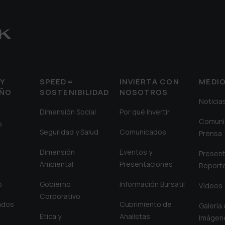
Y
SPEED=
INVIERTA CON
MEDI
EÑO
SOSTENIBILIDAD
NOSOTROS
Noticia
Dimensión Social
Por qué Invertir
Comuni
o
Seguridad y Salud
Comunicados
Prensa
Dimensión
Eventos y
Present
Ambiental
Presentaciones
Report
o
Gobierno
Información Bursátil
Videos
Corporativo
iados
Cubrimiento de
Galería
Ética y
Analistas
Imágen