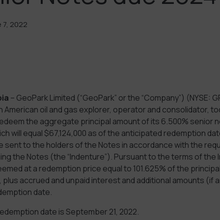
 7, 2022
ia
– GeoPark Limited (“GeoPark” or the “Company”) (NYSE: GP
n American oil and gas explorer, operator and consolidator, 
ly redeem the aggregate principal amount of its 6.500% senior
ich will equal $67,124,000 as of the anticipated redemption dat
e sent to the holders of the Notes in accordance with the req
ng the Notes (the “Indenture”). Pursuant to the terms of the 
eemed at a redemption price equal to 101.625% of the principa
lus accrued and unpaid interest and additional amounts (if a
edemption date.
redemption date is September 21, 2022.