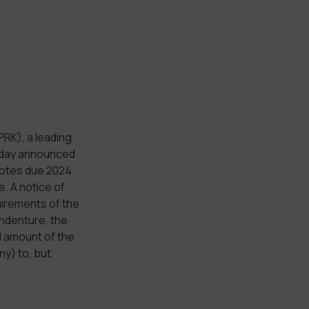
RK), a leading
today announced
 notes due 2024
e. A notice of
uirements of the
Indenture, the
l amount of the
ny) to, but