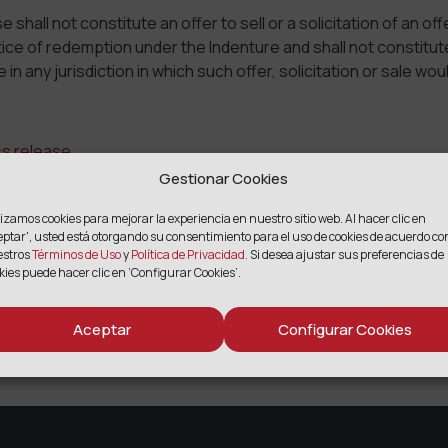
 shall not constitute an offer to sell or a solicitation of an of
tice of redemption under the Indenture and shall not constitute
le in any jurisdiction in which such offer, solicitation or sale wou
ss release.
Gestionar Cookies
lizamos cookies para mejorar la experiencia en nuestro sitio web. Al hacer clic en
eptar',
usted está otorgando su consentimiento para el uso de cookies de acuerdo co
COMPARTIR
estros
Términos de Uso
y
Política de Privacidad.
Si desea ajustar sus preferencias de
kies puede hacer clic en ‘Configurar Cookies’.
Facebook
Twitter
Email
Print
Compartir
Aceptar
Configurar Cookies