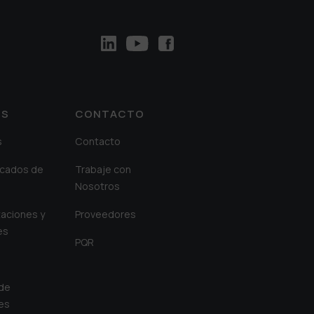
OS
CONTACTO
s
Contacto
cados de
Trabaje con
Nosotros
aciones y
Proveedores
es
PQR
 de
es