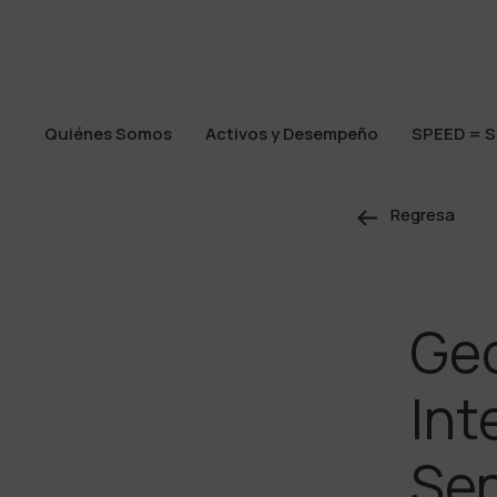
Quiénes Somos
Activos y Desempeño
SPEED = S
Quiénes Somos
Activos y Desempeño
SPEED = S
Regresa
Geo
Int
Sen