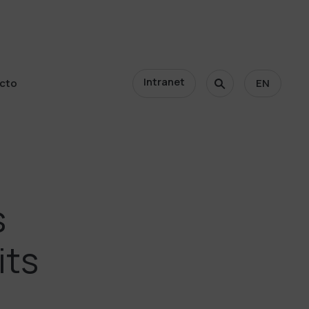
Intranet
cto
EN
cto
s
its