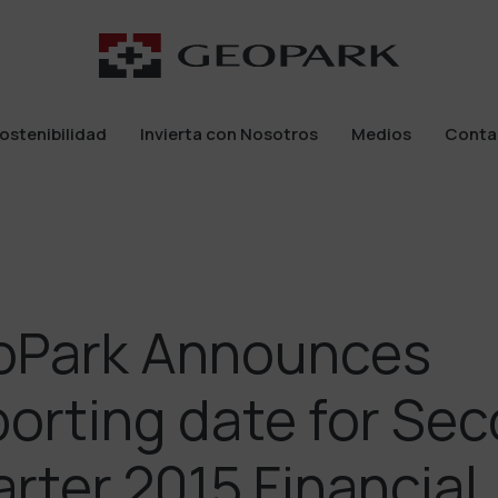
ostenibilidad
Invierta con Nosotros
Medios
Conta
ostenibilidad
Invierta con Nosotros
Medios
Conta
oPark Announces
orting date for Se
rter 2015 Financial