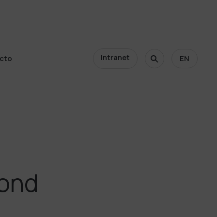
Intranet
cto
EN
cto
cond