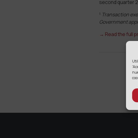
second quarter 20
¹
Transaction exec
Government appr
→
Read the full 
Uti
'Ac
nu
coo