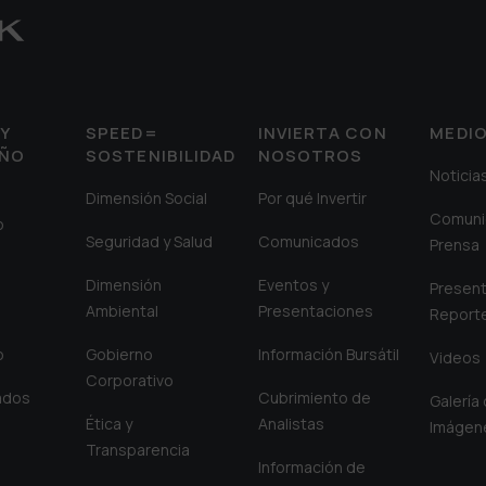
Y
SPEED=
INVIERTA CON
MEDI
EÑO
SOSTENIBILIDAD
NOSOTROS
Noticia
Dimensión Social
Por qué Invertir
Comuni
o
Seguridad y Salud
Comunicados
Prensa
Dimensión
Eventos y
Present
Ambiental
Presentaciones
Report
o
Gobierno
Información Bursátil
Videos
Corporativo
iados
Cubrimiento de
Galería
Ética y
Analistas
Imágen
Transparencia
Información de