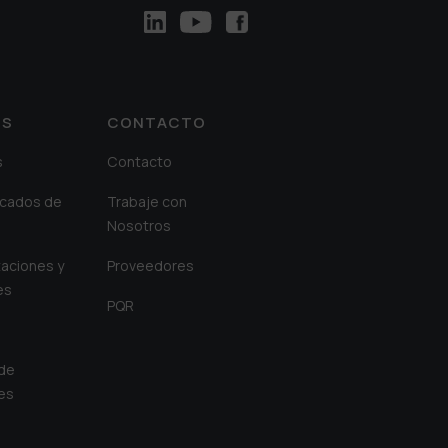
OS
CONTACTO
s
Contacto
cados de
Trabaje con
Nosotros
aciones y
Proveedores
es
PQR
 de
es