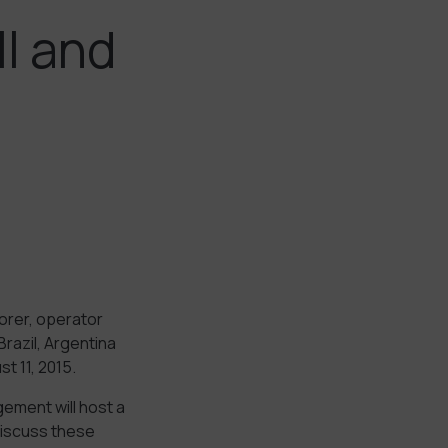
l and
orer, operator
razil, Argentina
t 11, 2015.
ement will host a
discuss these