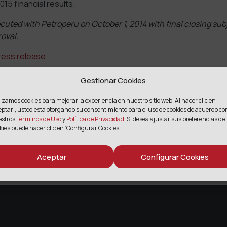
15 financial results.
uted with Petroperu on October 1, 2014 with final closing sub
oval.
press release.
Gestionar Cookies
lizamos cookies para mejorar la experiencia en nuestro sitio web. Al hacer clic en
COMPARTIR
eptar',
usted está otorgando su consentimiento para el uso de cookies de acuerdo co
estros
Términos de Uso
y
Política de Privacidad.
Si desea ajustar sus preferencias de
kies puede hacer clic en ‘Configurar Cookies’.
Facebook
Twitter
Email
Print
Compartir
Aceptar
Configurar Cookies