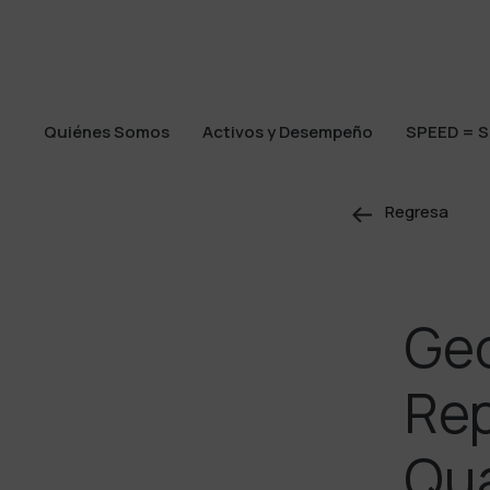
Quiénes Somos
Activos y Desempeño
SPEED = S
Quiénes Somos
Activos y Desempeño
SPEED = S
Regresa
Ge
Rep
Qua