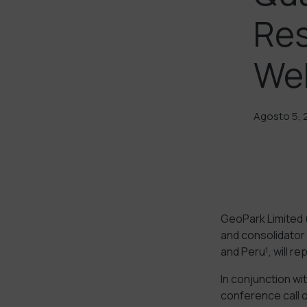
Res
We
Agosto 5, 
GeoPark Limited 
and consolidator 
and Peru¹, will re
In conjunction w
conference call 