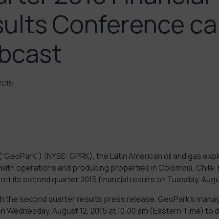
ults Conference cal
bcast
2015
(“GeoPark”) (NYSE: GPRK), the Latin American oil and gas expl
with operations and producing properties in Colombia, Chile, B
port its second quarter 2015 financial results on Tuesday, Augus
ith the second quarter results press release, GeoPark’s manag
on Wednesday, August 12, 2015 at 10:00 am (Eastern Time) to 