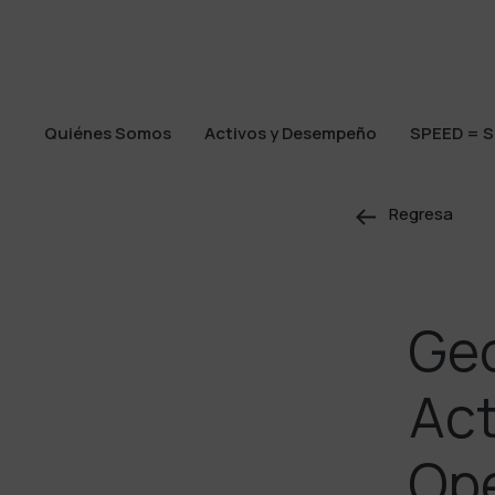
Quiénes Somos
Activos y Desempeño
SPEED = S
Quiénes Somos
Activos y Desempeño
SPEED = S
Regresa
Geo
Act
Ope