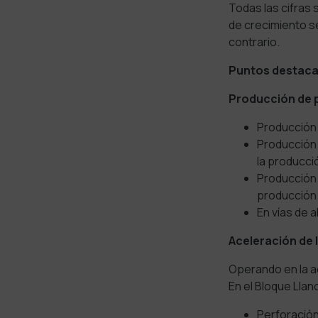
Todas las cifras
de crecimiento se
contrario.
Puntos destac
Producción de p
Producción
Producción
la producci
Producción
producción 
En vías de
Aceleración de 
Operando en la a
En el Bloque Lla
Perforació