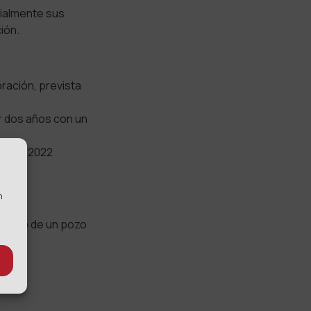
cialmente sus
ón.
ración, prevista
 dos años con un
rabajo 2022
n
seguido de un pozo
):