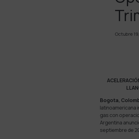
Tri
Octubre 19
ACELERACIÓ
LLAN
Bogota, Colomb
latinoamericana i
gas con operacio
Argentina anuncio
septiembre de 20