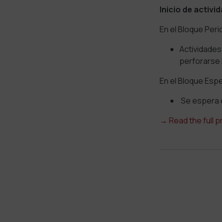
Inicio de activi
En el Bloque Peri
Actividades
perforarse h
En el Bloque Esp
Se espera el
→
Read the full 