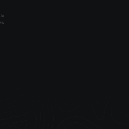
 de
es