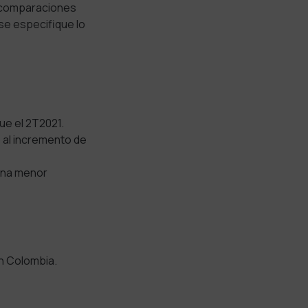
s comparaciones
 se especifique lo
ue el 2T2021.
 al incremento de
una menor
en Colombia.