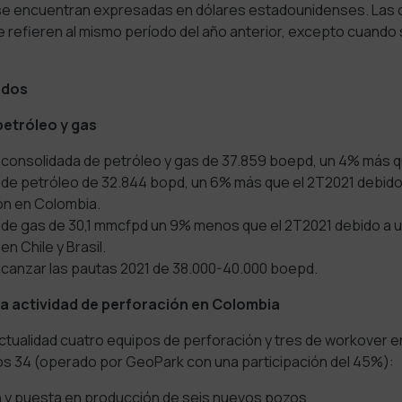
 se encuentran expresadas en dólares estadounidenses. La
 refieren al mismo período del año anterior, excepto cuando
ados
etróleo y gas
 consolidada de petróleo y gas de 37.859 boepd, un 4% más q
 de petróleo de 32.844 bopd, un 6% más que el 2T2021 debido
ón en Colombia.
 de gas de 30,1 mmcfpd un 9% menos que el 2T2021 debido a 
en Chile y Brasil.
 alcanzar las pautas 2021 de 38.000-40.000 boepd.
la actividad de perforación en Colombia
ctualidad cuatro equipos de perforación y tres de workover 
nos 34 (operado por GeoPark con una participación del 45%):
n y puesta en producción de seis nuevos pozos.