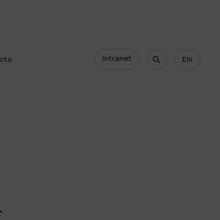
Intranet
cto
EN
cto
r