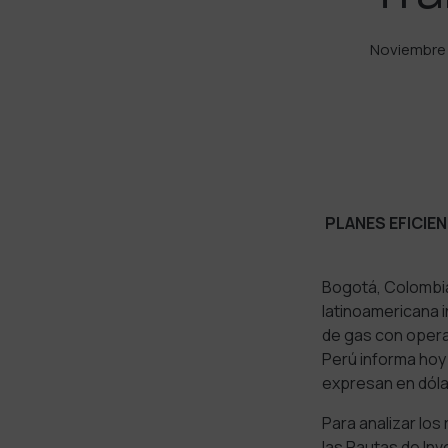
Noviembre 
PLANES EFICIEN
Bogotá, Colombia
latinoamericana in
de gas con operac
Perú informa hoy
expresan en dó
Para analizar los
las Pautas de Inve