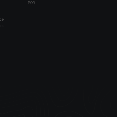
PQR
 de
es