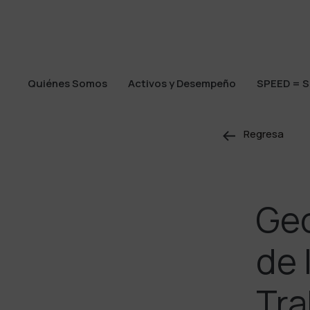
Quiénes Somos
Activos y Desempeño
SPEED = S
Quiénes Somos
Activos y Desempeño
SPEED = S
Regresa
Geo
de 
Tra