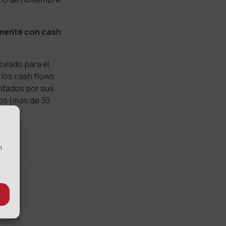
amente con cash
ceado para el
 los cash flows
entados por sus
os (más de 30
n