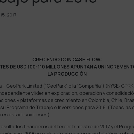
15, 2017
CRECIENDO CON CASH FLOW:
TES DE USD 100-110 MILLONES APUNTAN A UN INCREMENT
LA
PRODUCCIÓN
 – GeoPark Limited (“GeoPark” o la “Compañía”) (NYSE: GPR
dependiente y líder en exploración, operación y consolidació
iones y plataformas de crecimiento en Colombia, Chile, Brasi
 su Programa de Trabajo e Inversiones para 2018. (Todas las c
lares estadounidenses)
 resultados financieros del tercer trimestre de 2017 y el Prog
rsión para 2018 se realizará una conferencia telefónica el di