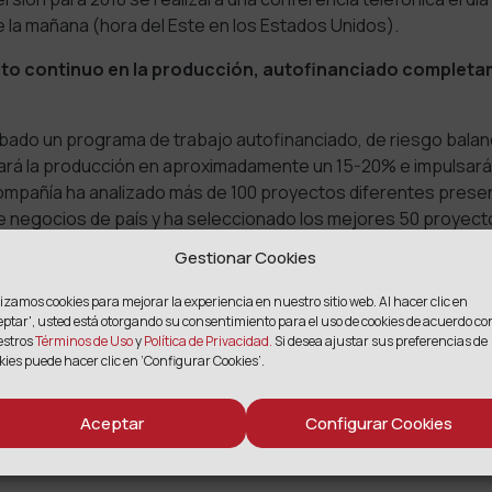
de la mañana (hora del Este en los Estados Unidos).
to continuo en la producción, autofinanciado complet
ado un programa de trabajo autofinanciado, de riesgo balan
rá la producción en aproximadamente un 15-20% e impulsará
ompañía ha analizado más de 100 proyectos diferentes pres
e negocios de país y ha seleccionado los mejores 50 proyect
sados en criterios técnicos, económicos y estratégicos.
Gestionar Cookies
cado completo.
lizamos cookies para mejorar la experiencia en nuestro sitio web. Al hacer clic en
eptar',
usted está otorgando su consentimiento para el uso de cookies de acuerdo co
estros
Términos de Uso
y
Política de Privacidad.
Si desea ajustar sus preferencias de
kies puede hacer clic en ‘Configurar Cookies’.
COMPARTIR
Aceptar
Configurar Cookies
Facebook
Twitter
Email
Print
Compartir