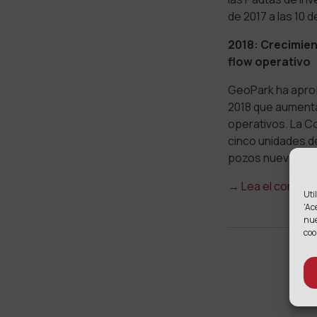
de 2017 a las 10 
2018: Crecimien
flow operativo
GeoPark ha aprob
2018 que aumenta
operativos. La C
cinco unidades d
pozos nuevos) ba
→
Lea el comuni
Uti
'Ac
nu
coo