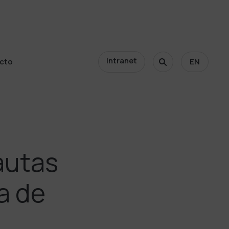
Intranet
cto
EN
cto
autas
a de