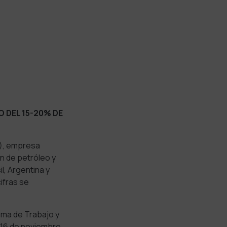
O DEL 15-20% DE
K), empresa
n de petróleo y
l, Argentina y
ifras se
rama de Trabajo y
́a 16 de noviembre