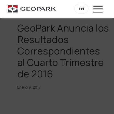
Regresa
EN
GeoPark Anuncia los
Resultados
Correspondientes
al Cuarto Trimestre
de 2016
Enero 9, 2017