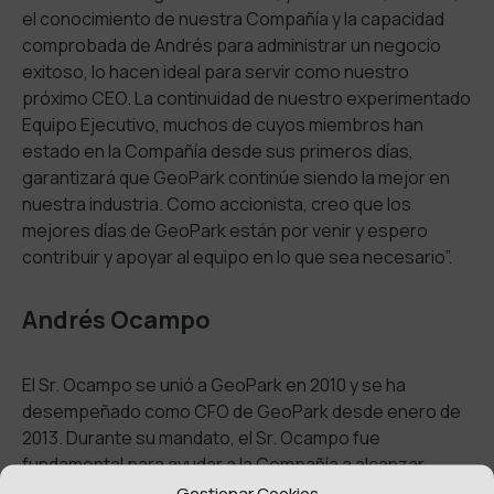
el conocimiento de nuestra Compañía y la capacidad
comprobada de Andrés para administrar un negocio
exitoso, lo hacen ideal para servir como nuestro
próximo CEO. La continuidad de nuestro experimentado
Equipo Ejecutivo, muchos de cuyos miembros han
estado en la Compañía desde sus primeros días,
garantizará que GeoPark continúe siendo la mejor en
nuestra industria. Como accionista, creo que los
mejores días de GeoPark están por venir y espero
contribuir y apoyar al equipo en lo que sea necesario”.
Andrés Ocampo
El Sr. Ocampo se unió a GeoPark en 2010 y se ha
desempeñado como CFO de GeoPark desde enero de
2013. Durante su mandato, el Sr. Ocampo fue
fundamental para ayudar a la Compañía a alcanzar
algunos de sus hitos más importantes, incluida la
Gestionar Cookies