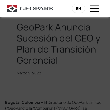
Regresa
EN
GeoPark Anuncia
Sucesión del CEO y
Plan de Transición
Gerencial
Marzo 9, 2022
Bogotá, Colombia
– El Directorio de GeoPark Limited
(“GeoPark” o la “Compañía”) (NYSE: GPRK), se