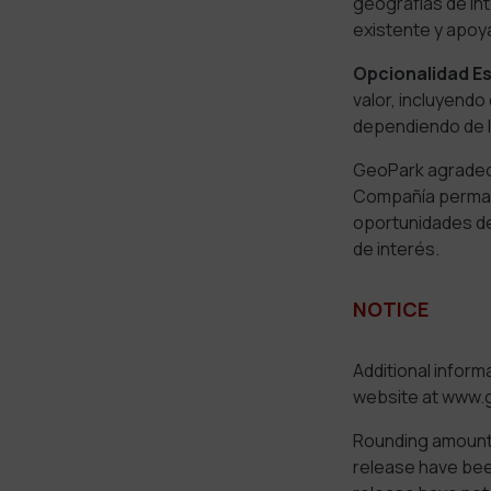
geografías de in
existente y apoya
Opcionalidad Es
valor, incluyendo
dependiendo de l
GeoPark agradece
Compañía perman
oportunidades de
de interés.
NOTICE
Additional inform
website at www.
Rounding amounts
release have bee