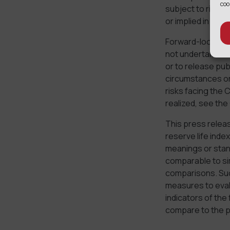
coo
subject to risks 
or implied in the
Forward-looking 
not undertake any
or to release pub
circumstances or 
risks facing the
realized, see th
This press releas
reserve life inde
meanings or stan
comparable to si
comparisons. Suc
measures to eval
indicators of th
compare to the p