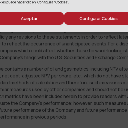
kies puede hacer clic en ‘Configurar Cookies’.
and uncertainties, and actual results may differ materially fr
 forward-looking statements due to various factors.
Aceptar
Configurar Cookies
statements speak only as of the date they are made, and th
 obligation to update them in light of new information or fu
licly any revisions to these statements in order to reflect late
to reflect the occurrence of unanticipated events. For a dis
 Company which could affect whether these forward-looking s
e Company’s filings with the U.S. Securities and Exchange Com
e contains a number of oil and gas metrics, including NPV afte
x, net debt-adjusted NPV per share, etc., which do not have s
dard methods of calculation and therefore such measures m
milar measures used by other companies and should not be 
h metrics have been included herein to provide readers with a
uate the Company’s performance; however, such measures ar
e future performance of the Company and future performance
erformance in previous periods.