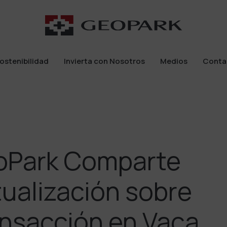
ostenibilidad
Invierta con Nosotros
Medios
Conta
ostenibilidad
Invierta con Nosotros
Medios
Conta
oPark Comparte
ualización sobre
nsacción en Vaca