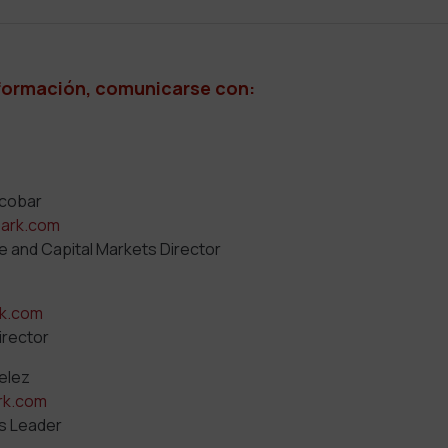
formación, comunicarse con:
scobar
ark.com
e and Capital Markets Director
k.com
irector
Velez
rk.com
ns Leader