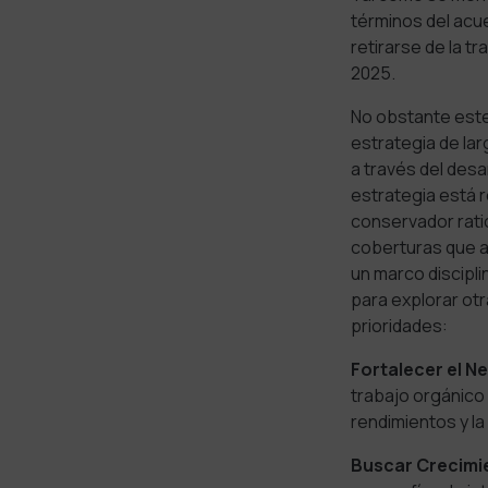
términos del acu
retirarse de la t
2025.
No obstante est
estrategia de lar
a través del desa
estrategia está 
conservador rati
coberturas que a
un marco discipli
para explorar ot
prioridades:
Fortalecer el N
trabajo orgánico 
rendimientos y la
Buscar Crecimi