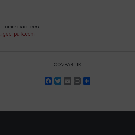
e comunicaciones
@geo-park.com
COMPARTIR
Facebook
Twitter
Email
Print
Compartir