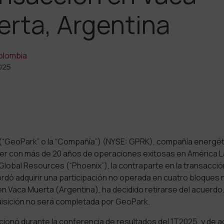
rta, Argentina
olombia
025
(“GeoPark” o la “Compañía”) (NYSE: GPRK), compañía energét
der con más de 20 años de operaciones exitosas en América La
Global Resources (“Phoenix”), la contraparte en la transacció
rdó adquirir una participación no operada en cuatro bloques 
n Vaca Muerta (Argentina), ha decidido retirarse del acuerd
quisición no será completada por GeoPark.
cionó durante
la conferencia de resultados del 1T2025, y de 