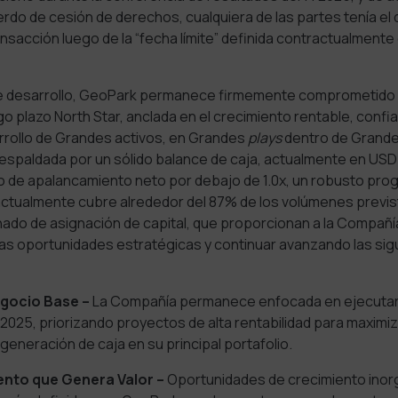
erdo de cesión de derechos, cualquiera de las partes tenía el
ransacción luego de la “fecha límite” definida contractualmente
e desarrollo, GeoPark permanece firmemente comprometido
go plazo North Star, anclada en el crecimiento rentable, confi
rrollo de
Grandes activos, en Grandes
plays
dentro de Grande
respaldada por un sólido balance de caja, actualmente en USD
o de apalancamiento neto por debajo de 1.0x,
un robusto pro
ctualmente cubre alrededor del 87% de los volúmenes previs
nado de asignación de capital, que proporcionan a la Compañía 
ras oportunidades estratégicas y continuar avanzando las sig
egocio Base –
La Compañía permanece enfocada en ejecutar
2025, priorizando proyectos de alta rentabilidad para maximiz
 generación de caja en su principal portafolio.
ento que Genera Valor –
Oportunidades de crecimiento inorg