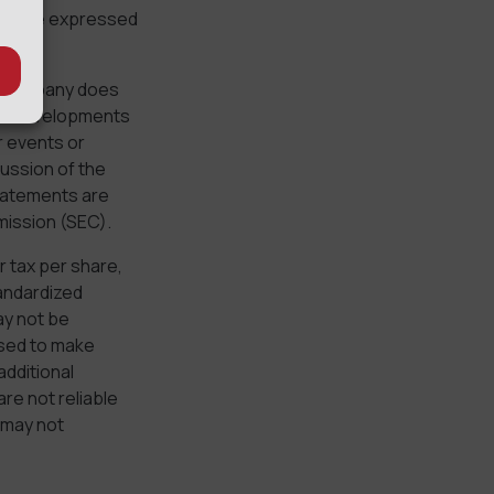
om those expressed
e Company does
ture developments
r events or
cussion of the
tatements are
mission (SEC).
r tax per share,
tandardized
ay not be
used to make
dditional
e not reliable
 may not