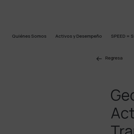
Quiénes Somos
Activos y Desempeño
SPEED = S
Quiénes Somos
Activos y Desempeño
SPEED = S
Regresa
Ge
Act
Tra