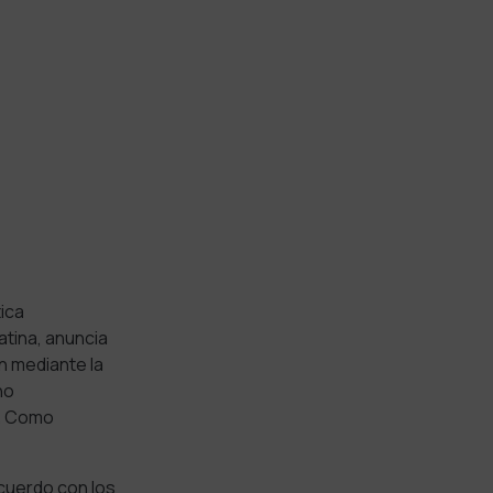
ica
tina, anuncia
n mediante la
no
o. Como
acuerdo con
los