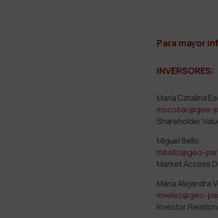
Para mayor in
INVERSORES:
Maria Catalina E
mscobar@geo-p
Shareholder Valu
Miguel Bello
mbello@geo-par
Market Access D
Maria Alejandra 
mvelez@geo-pa
Investor Relatio