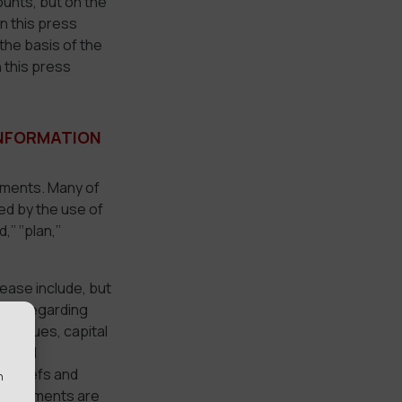
ounts, but on the
n this press
the basis of the
n this press
INFORMATION
ements. Many of
ed by the use of
’ ‘‘plan,’’
ease include, but
ons, regarding
revenues, capital
ce and
 beliefs and
n
 statements are