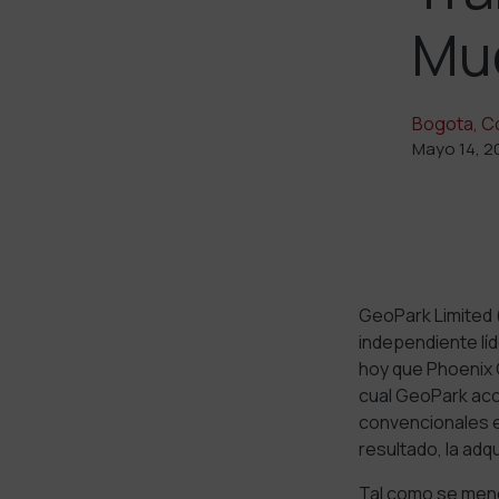
Mue
Bogota, C
Mayo 14, 2
GeoPark Limited 
independiente lí
hoy que
Phoenix 
cual GeoPark aco
convencionales e
resultado, la ad
Tal como se men