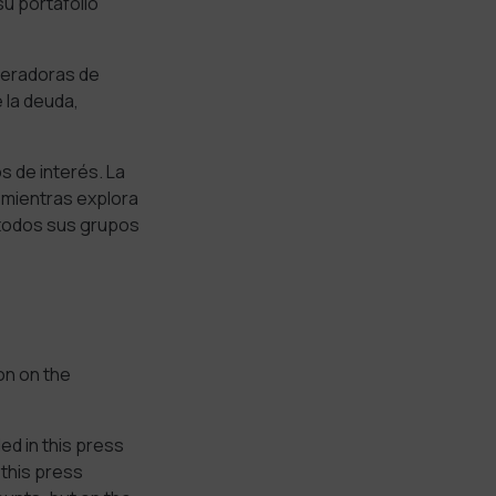
u portafolio
neradoras de
 la deuda,
s de interés. La
mientras explora
 todos sus grupos
on on the
d in this press
this press