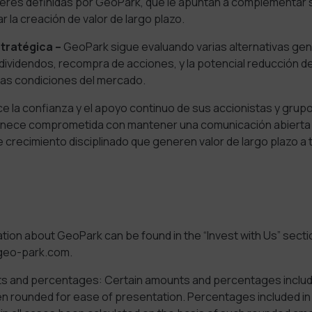
terés definidas por GeoPark, que le apuntan a complementar s
r la creación de valor de largo plazo.
tratégica –
GeoPark sigue evaluando varias alternativas ge
 dividendos, recompra de acciones, y la potencial reducción de
as condiciones del mercado.
 la confianza y el apoyo continuo de sus accionistas y grupo
ece comprometida con mantener una comunicación abierta 
 crecimiento disciplinado que generen valor de largo plazo a
ation about GeoPark can be found in the “Invest with Us” secti
geo-park.com.
 and percentages: Certain amounts and percentages include
n rounded for ease of presentation. Percentages included in 