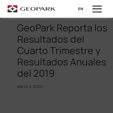
Regresa
EN
GeoPark Reporta los
Resultados del
Cuarto Trimestre y
Resultados Anuales
del 2019
Marzo 4, 2020