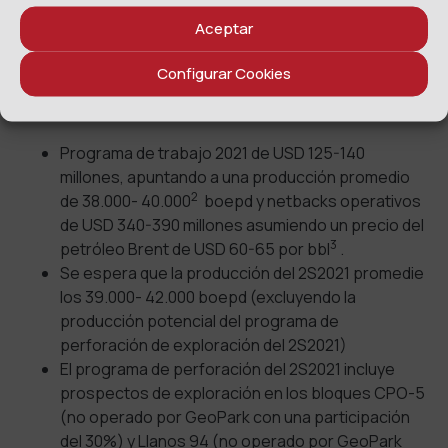
pérdidas por cobertura de protección de flujos de
efectivo de USD 35,7 millones).
Aceptar
Gastos de capital por USD 34,4 millones.
Configurar Cookies
Aceleramiento de la producción y de flujos de
efectivo
Programa de trabajo 2021 de USD 125-140
millones, apuntando a una producción promedio
2
de 38.000- 40.000
boepd y netbacks operativos
de USD 340-390 millones asumiendo un precio del
3
petróleo Brent de USD 60-65 por bbl
.
Se espera que la producción del 2S2021 promedie
los 39.000- 42.000 boepd (excluyendo la
producción potencial del programa de
perforación de exploración del 2S2021)
El programa de perforación del 2S2021 incluye
prospectos de exploración en los bloques CPO-5
(no operado por GeoPark con una participación
del 30%) y Llanos 94 (no operado por GeoPark