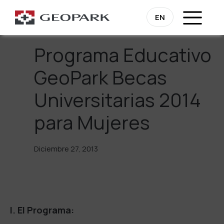
Regresa
EN
Programa Educativo
GeoPark Becas
Universitarias 2014
para Mujeres
Diciembre 27, 2013
I. El Programa: