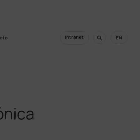
Intranet
cto
EN
cto
ónica