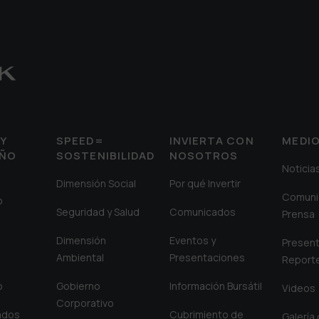
Y
SPEED=
INVIERTA CON
MEDI
EÑO
SOSTENIBILIDAD
NOSOTROS
Noticia
Dimensión Social
Por qué Invertir
Comuni
o
Seguridad y Salud
Comunicados
Prensa
Dimensión
Eventos y
Present
Ambiental
Presentaciones
Report
o
Gobierno
Información Bursátil
Videos
Corporativo
iados
Cubrimiento de
Galería