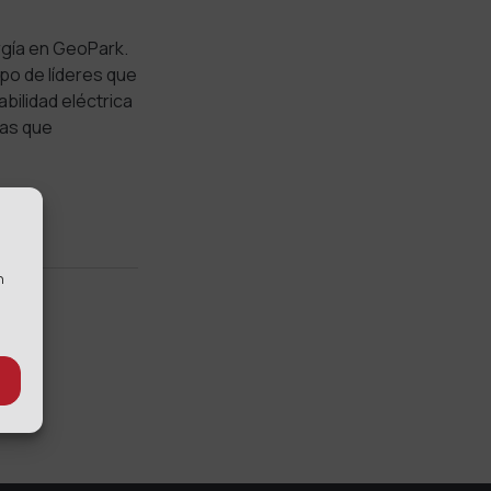
rgía en GeoPark.
ipo de líderes que
bilidad eléctrica
nas que
n