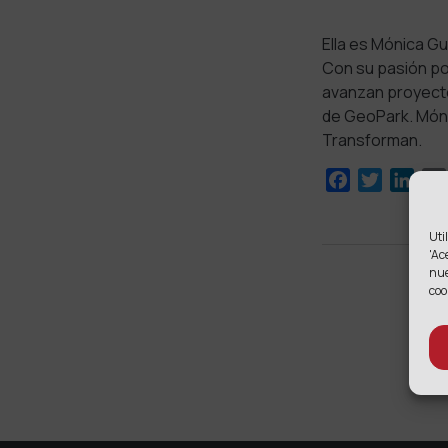
Ella es Mónica G
Con su pasión por
avanzan proyectos
de GeoPark. Móni
Transforman.
Facebook
Twitter
Link
Uti
'Ac
nu
coo