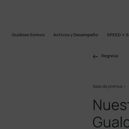
Quiénes Somos
Activos y Desempeño
SPEED = S
Quiénes Somos
Activos y Desempeño
SPEED = S
Regresa
Sala de prensa >
Nuest
Gual