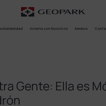
ostenibilidad
Invierta con Nosotros
Medios
Conta
ostenibilidad
Invierta con Nosotros
Medios
Conta
ra Gente: Ella es M
drón