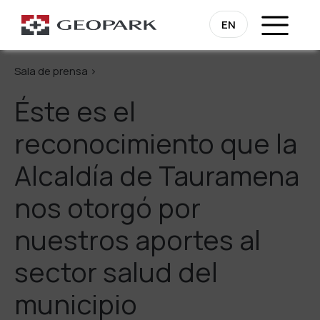
Regresa
EN
Sala de prensa >
Éste es el
reconocimiento que la
Alcaldía de Tauramena
nos otorgó por
nuestros aportes al
sector salud del
municipio