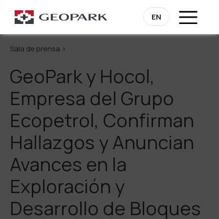
Regresa
EN
Sala de prensa >
GeoPark y Hocol,
Empresa del Grupo
Ecopetrol, Confirman
Hallazgos y Anuncian
Avances en la
Exploración y
Desarrollo de Bloques