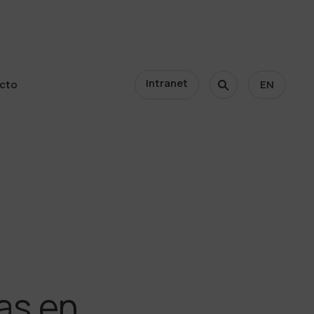
Intranet
cto
EN
cto
as en