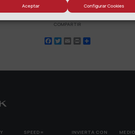
Aceptar
Configurar Cookies
COMPARTIR
Facebook
Twitter
Email
Print
Compartir
Y
SPEED=
INVIERTA CON
MEDI