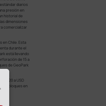
estándar diarios
na presión en
n historial de
y las dimensiones
ara comercializar
s en Chile. Esta
senta durante el
rk está llevando
rforación de 15 a
loques de GeoPark
 USD 220 a USD
n sus bloques en
n