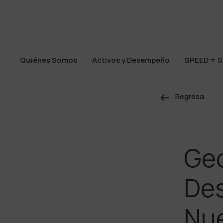
Quiénes Somos
Activos y Desempeño
SPEED = S
Quiénes Somos
Activos y Desempeño
SPEED = S
Regresa
Geo
Des
Nue