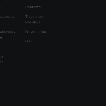
s
Contacto
cados de
Trabaje con
Nosotros
aciones y
Proveedores
es
PQR
 de
es