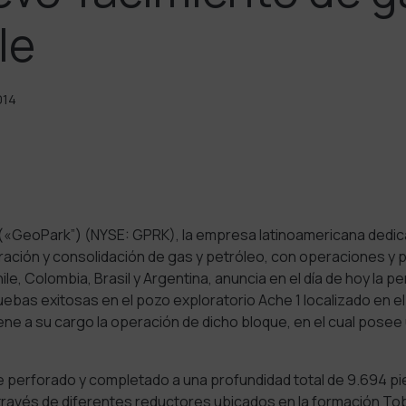
le
014
(«GeoPark”) (NYSE: GPRK), la empresa latinoamericana dedica
ración y consolidación de gas y petróleo, con operaciones y
le, Colombia, Brasil y Argentina, anuncia en el día de hoy la pe
ruebas exitosas en el pozo exploratorio Ache 1 localizado en el 
ene a su cargo la operación de dicho bloque, en el cual posee 
ue perforado y completado a una profundidad total de 9.694 p
través de diferentes reductores ubicados en la formación Tob