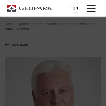
EN
Home
/
Quiénes Somos
/
Nuestro Equipo de Liderazgo
/
Brian F. Maxted
Liderazgo